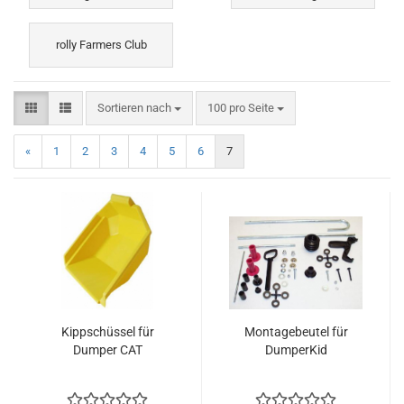
rolly Farmers Club
Sortieren nach
pro Seite
Sortieren nach
100 pro Seite
«
1
2
3
4
5
6
7
Kippschüssel für
Montagebeutel für
Dumper CAT
DumperKid