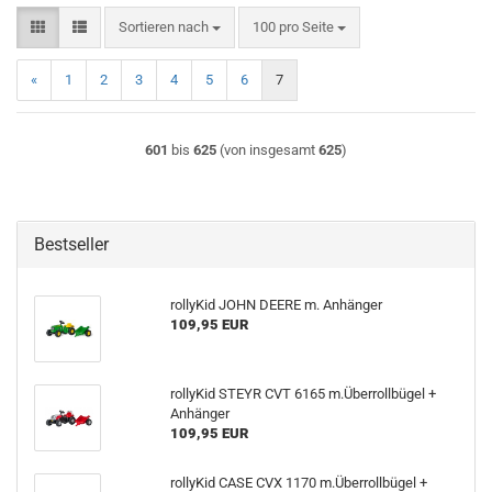
Sortieren nach
pro Seite
Sortieren nach
100 pro Seite
«
1
2
3
4
5
6
7
601
bis
625
(von insgesamt
625
)
Bestseller
rollyKid JOHN DEERE m. Anhänger
109,95 EUR
rollyKid STEYR CVT 6165 m.Überrollbügel +
Anhänger
109,95 EUR
rollyKid CASE CVX 1170 m.Überrollbügel +