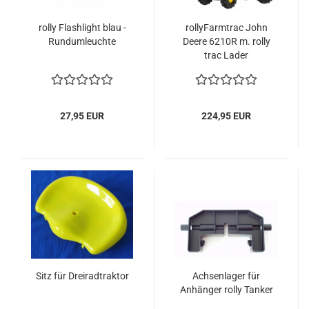
rolly Flashlight blau -
rollyFarmtrac John
Rundumleuchte
Deere 6210R m. rolly
trac Lader
27,95 EUR
224,95 EUR
Sitz für Dreiradtraktor
Achsenlager für
Anhänger rolly Tanker