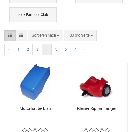
rolly Farmers Club
Sortieren nach
pro Seite
Sortieren nach
100 pro Seite
«
1
2
3
4
5
6
7
»
Motorhaube blau
Kleiner Kippanhänger