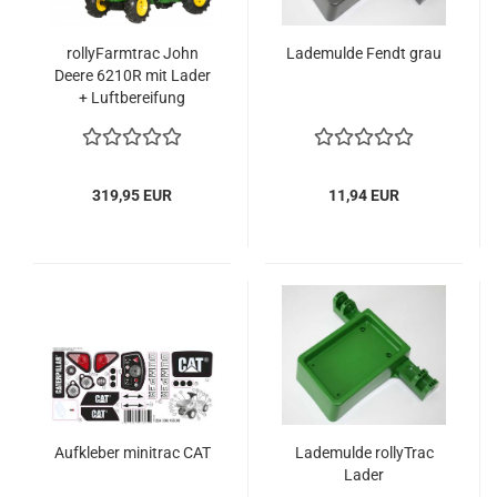
rollyFarmtrac John
Lademulde Fendt grau
Deere 6210R mit Lader
+ Luftbereifung
319,95 EUR
11,94 EUR
Aufkleber minitrac CAT
Lademulde rollyTrac
Lader