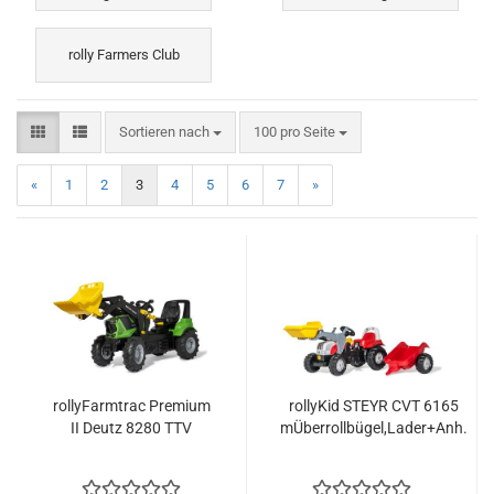
rolly Farmers Club
Sortieren nach
pro Seite
Sortieren nach
100 pro Seite
«
1
2
3
4
5
6
7
»
rollyFarmtrac Premium
rollyKid STEYR CVT 6165
II Deutz 8280 TTV
mÜberrollbügel,Lader+Anh.