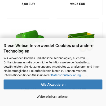
5,00 EUR
99,95 EUR
Diese Webseite verwendet Cookies und andere
Technologien
Wir verwenden Cookies und ähnliche Technologien, auch von
Schutzblech m. Sitz
rolly Container John
Drittanbietern, um die ordentliche Funktionsweise der Website zu
Deutz-grün
Deere
gewährleisten, die Nutzung unseres Angebotes zu analysieren und Ihnen
ein bestmögliches Einkaufserlebnis bieten zu können. Weitere
Informationen finden Sie in unserer
Datenschutzerklärung
.
Alle Akzeptieren
15,54 EUR
174,95 EUR
Weitere Informationen