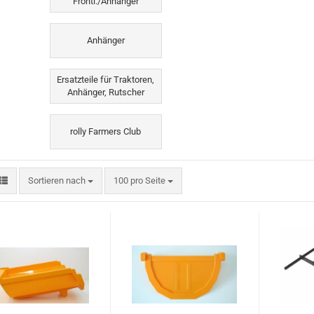
Frontl./Anhänger
Anhänger
Ersatzteile für Traktoren,
Anhänger, Rutscher
rolly Farmers Club
Sortieren nach
pro Seite
Sortieren nach
100 pro Seite