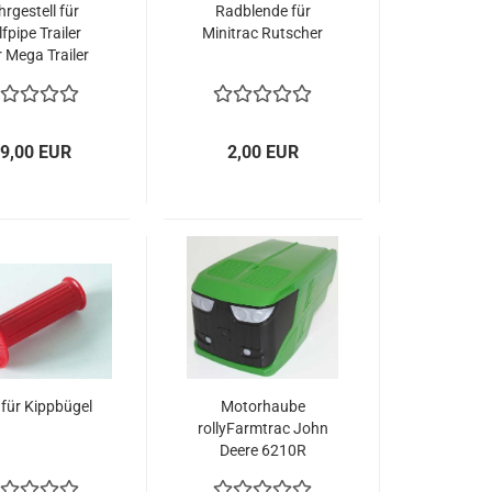
hrgestell für
Radblende für
fpipe Trailer
Minitrac Rutscher
 Mega Trailer
9,00 EUR
2,00 EUR
f für Kippbügel
Motorhaube
rollyFarmtrac John
Deere 6210R