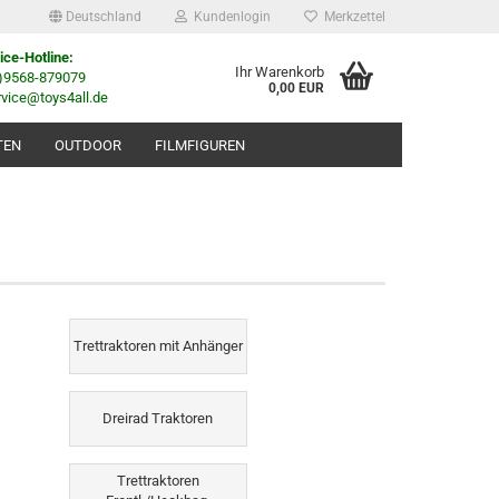
Deutschland
Kundenlogin
Merkzettel
ice-Hotline:
Ihr Warenkorb
0)9568-879079
0,00 EUR
rvice@toys4all.de
TEN
OUTDOOR
FILMFIGUREN
Trettraktoren mit Anhänger
Dreirad Traktoren
Trettraktoren