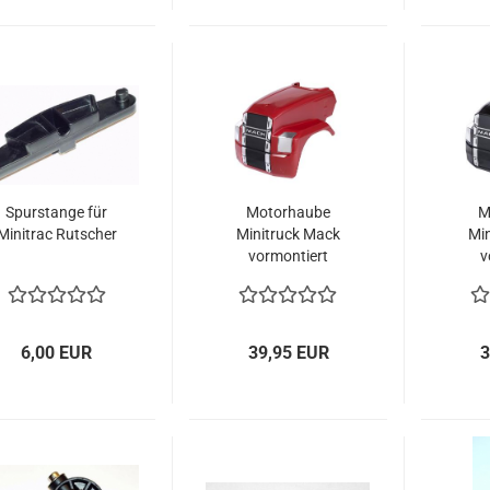
Spurstange für
Motorhaube
M
Minitrac Rutscher
Minitruck Mack
Mi
vormontiert
v
6,00 EUR
39,95 EUR
3