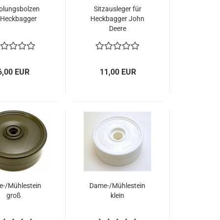
plungsbolzen
Sitzausleger für
 Heckbagger
Heckbagger John
Deere
6,00 EUR
11,00 EUR
-/Mühlestein
Dame-/Mühlestein
groß
klein