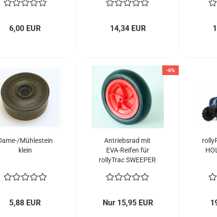
6,00 EUR
14,34 EUR
1
-6%
Dame-/Mühlestein
Antriebsrad mit
roll
klein
EVA-Reifen für
HOL
rollyTrac SWEEPER
5,88 EUR
Nur 15,95 EUR
1