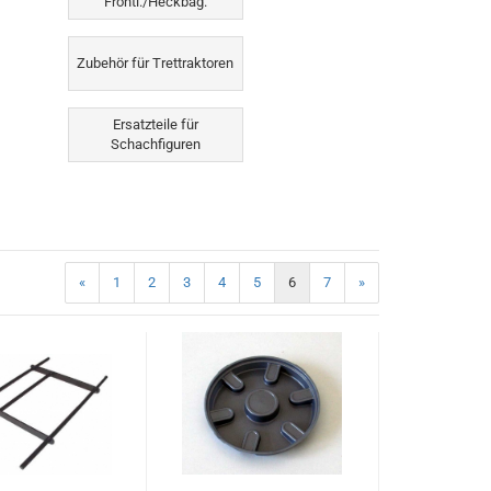
Frontl./Heckbag.
Zubehör für Trettraktoren
Ersatzteile für
Schachfiguren
«
1
2
3
4
5
6
7
»