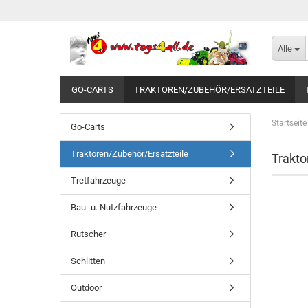
Alle
GO-CARTS
TRAKTOREN/ZUBEHÖR/ERSATZTEILE
Startseite
Go-Carts
Traktoren/Zubehör/Ersatzteile
Trakto
Tretfahrzeuge
Bau- u. Nutzfahrzeuge
Rutscher
Schlitten
Outdoor