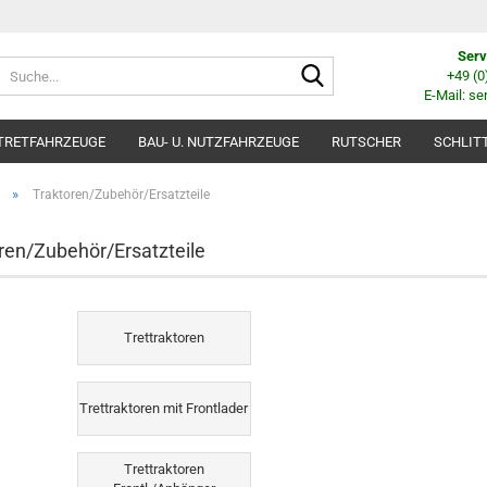
Serv
Suche...
+49 (
E-Mail: se
TRETFAHRZEUGE
BAU- U. NUTZFAHRZEUGE
RUTSCHER
SCHLIT
»
Traktoren/Zubehör/Ersatzteile
ren/Zubehör/Ersatzteile
Trettraktoren
Trettraktoren mit Frontlader
Trettraktoren