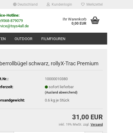
Deutschland
Kundenlogin
Merkzettel
ice-Hotline:
Ihr Warenkorb
0)9568-879079
0,00 EUR
rvice@toys4all.de
TEN
OUTDOOR
FILMFIGUREN
berrollbügel schwarz, rollyX-Trac Premium
t.Nr.:
10000010380
eferzeit:
sofort lieferbar
(Ausland abweichend)
rsandgewicht:
0.6
kg je Stück
31,00 EUR
inkl. 19% MwSt. zzgl.
Versand