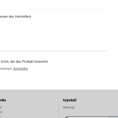
ionen des Herstellers
Erste, der das Produkt bewertet.
 können.
Anmelden
inks
toys4all
b
Sitemap
to
e