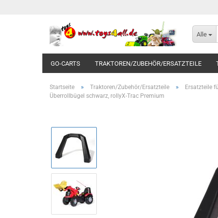
Alle
GO-CARTS
TRAKTOREN/ZUBEHÖR/ERSATZTEILE
»
»
Startseite
Traktoren/Zubehör/Ersatzteile
Ersatzteile 
Überrollbügel schwarz, rollyX-Trac Premium