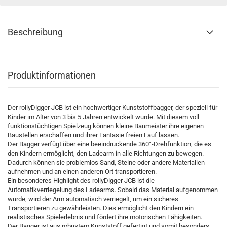
Beschreibung
Produktinformationen
Der rollyDigger JCB ist ein hochwertiger Kunststoffbagger, der speziell für
Kinder im Alter von 3 bis 5 Jahren entwickelt wurde. Mit diesem voll
funktionstüchtigen Spielzeug können kleine Baumeister ihre eigenen
Baustellen erschaffen und ihrer Fantasie freien Lauf lassen.
Der Bagger verfügt über eine beeindruckende 360°-Drehfunktion, die es
den Kindern ermöglicht, den Ladearm in alle Richtungen zu bewegen.
Dadurch können sie problemlos Sand, Steine oder andere Materialien
aufnehmen und an einen anderen Ort transportieren.
Ein besonderes Highlight des rollyDigger JCB ist die
Automatikverriegelung des Ladearms. Sobald das Material aufgenommen
wurde, wird der Arm automatisch verriegelt, um ein sicheres
Transportieren zu gewährleisten. Dies ermöglicht den Kindern ein
realistisches Spielerlebnis und fördert ihre motorischen Fähigkeiten.
Der Bagger ist aus robustem Kunststoff gefertigt und somit besonders