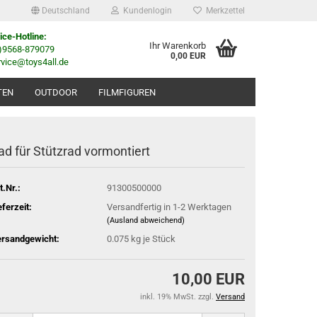
Deutschland
Kundenlogin
Merkzettel
ice-Hotline:
Ihr Warenkorb
0)9568-879079
0,00 EUR
rvice@toys4all.de
TEN
OUTDOOR
FILMFIGUREN
ad für Stützrad vormontiert
t.Nr.:
91300500000
eferzeit:
Versandfertig in 1-2 Werktagen
(Ausland abweichend)
rsandgewicht:
0.075
kg je Stück
10,00 EUR
inkl. 19% MwSt. zzgl.
Versand