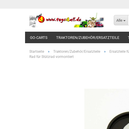
Alle
GO-CARTS
TRAKTOREN/ZUBEHÖR/ERSATZTEILE
»
»
Startseite
Traktoren/Zubehör/Ersatzteile
Ersatzteile 
Rad für Stützrad vormontiert