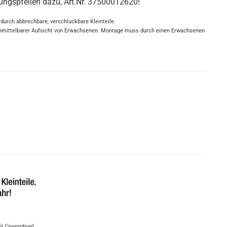
tungspfeilen dazu, Art.Nr. 37500012620!
 durch abbrechbare, verschluckbare Kleinteile.
r unmittelbarer Aufsicht von Erwachsenen. Montage muss durch einen Erwachsenen