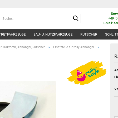
Serv
Suche...
+49 (
E-Mail: se
TRETFAHRZEUGE
BAU- U. NUTZFAHRZEUGE
RUTSCHER
SCHLIT
»
»
für Traktoren, Anhänger, Rutscher
Ersatzteile für rolly Anhänger
R
Ar
Li
Ve