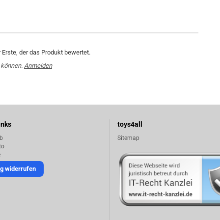
Erste, der das Produkt bewertet.
 können.
Anmelden
inks
toys4all
b
Sitemap
to
e
g widerrufen