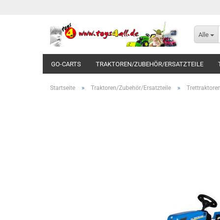
Alle
GO-CARTS
TRAKTOREN/ZUBEHÖR/ERSATZTEILE
»
»
Startseite
Traktoren/Zubehör/Ersatzteile
Trettraktore