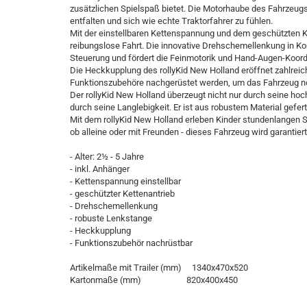
zusätzlichen Spielspaß bietet. Die Motorhaube des Fahrzeugs 
entfalten und sich wie echte Traktorfahrer zu fühlen.
Mit der einstellbaren Kettenspannung und dem geschützten Ket
reibungslose Fahrt. Die innovative Drehschemellenkung in Ko
Steuerung und fördert die Feinmotorik und Hand-Augen-Koord
Die Heckkupplung des rollyKid New Holland eröffnet zahlreic
Funktionszubehöre nachgerüstet werden, um das Fahrzeug noch
Der rollyKid New Holland überzeugt nicht nur durch seine h
durch seine Langlebigkeit. Er ist aus robustem Material gefert
Mit dem rollyKid New Holland erleben Kinder stundenlangen Sp
ob alleine oder mit Freunden - dieses Fahrzeug wird garantier
- Alter: 2½ - 5 Jahre
- inkl. Anhänger
- Kettenspannung einstellbar
- geschützter Kettenantrieb
- Drehschemellenkung
- robuste Lenkstange
- Heckkupplung
- Funktionszubehör nachrüstbar
Artikelmaße mit Trailer (mm) 1340x470x520
Kartonmaße (mm) 820x400x450