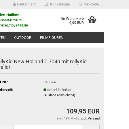
Deutschland
Kundenlogin
Merkzettel
ice-Hotline:
Ihr Warenkorb
0)9568-879079
0,00 EUR
rvice@toys4all.de
TEN
OUTDOOR
FILMFIGUREN
ollyKid New Holland T 7040 mit rollyKid
railer
t.Nr.:
013074
eferzeit:
sofort lieferbar
(Ausland abweichend)
109,95 EUR
inkl. 19% MwSt. zzgl.
Versand