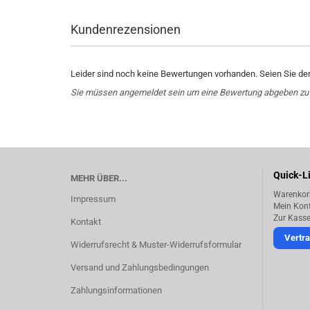
Kundenrezensionen
Leider sind noch keine Bewertungen vorhanden. Seien Sie der 
Sie müssen angemeldet sein um eine Bewertung abgeben zu
Quick-L
MEHR ÜBER...
Warenkor
Impressum
Mein Kon
Zur Kass
Kontakt
Vertra
Widerrufsrecht & Muster-Widerrufsformular
Versand und Zahlungsbedingungen
Zahlungsinformationen