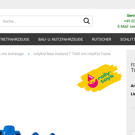
Serv
Suche...
+49 (
E-Mail: se
TRETFAHRZEUGE
BAU- U. NUTZFAHRZEUGE
RUTSCHER
SCHLIT
»
n mit Anhänger
rollyKid New Holland T 7040 mit rollyKid Trailer
r
T
Ar
Li