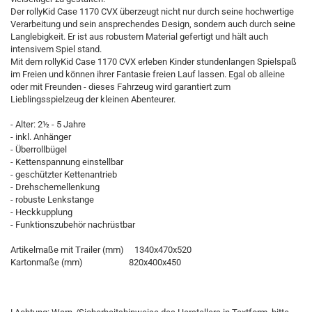
Der rollyKid Case 1170 CVX überzeugt nicht nur durch seine hochwertige
Verarbeitung und sein ansprechendes Design, sondern auch durch seine
Langlebigkeit. Er ist aus robustem Material gefertigt und hält auch
intensivem Spiel stand.
Mit dem rollyKid Case 1170 CVX erleben Kinder stundenlangen Spielspaß
im Freien und können ihrer Fantasie freien Lauf lassen. Egal ob alleine
oder mit Freunden - dieses Fahrzeug wird garantiert zum
Lieblingsspielzeug der kleinen Abenteurer.
- Alter: 2½ - 5 Jahre
- inkl. Anhänger
- Überrollbügel
- Kettenspannung einstellbar
- geschützter Kettenantrieb
- Drehschemellenkung
- robuste Lenkstange
- Heckkupplung
- Funktionszubehör nachrüstbar
Artikelmaße mit Trailer (mm) 1340x470x520
Kartonmaße (mm) 820x400x450