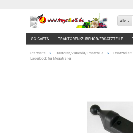
Alle
GO-CARTS
TRAKTOREN/ZUBEHÖR/ERSATZTEILE
»
»
Startseite
Traktoren/Zubehör/Ersatzteile
Ersatzteile 
Lagerbock für Megatrailer