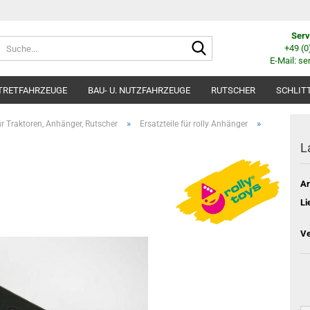
Serv
Suche...
+49 (
E-Mail: se
TRETFAHRZEUGE
BAU- U. NUTZFAHRZEUGE
RUTSCHER
SCHLIT
»
»
für Traktoren, Anhänger, Rutscher
Ersatzteile für rolly Anhänger
L
Ar
Li
Ve