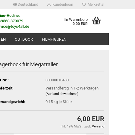
Deutschland
Kundenlogin
Merkzettel
ice-Hotline:
Ihr Warenkorb
0)9568-879079
0,00 EUR
rvice@toys4all.de
TEN
OUTDOOR
FILMFIGUREN
agerbock für Megatrailer
t.Nr.:
30000010480
eferzeit:
Versandfertig in 1-2 Werktagen
(Ausland abweichend)
rsandgewicht:
0.15
kg je Stück
6,00 EUR
inkl. 19% MwSt. zzgl.
Versand