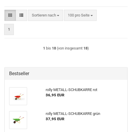
Sortieren nach
pro Seite
Sortieren nach
100 pro Seite
1
1
bis
18
(von insgesamt
18
)
Bestseller
rolly METALL-SCHUBKARRE rot
36,95 EUR
rolly METALL-SCHUBKARRE grün
37,95 EUR