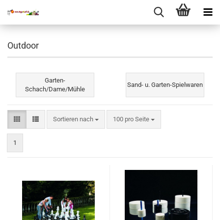
Outdoor
Garten-
Sand- u. Garten-Spielwaren
Schach/Dame/Mühle
Sortieren nach
pro Seite
Sortieren nach
100 pro Seite
1