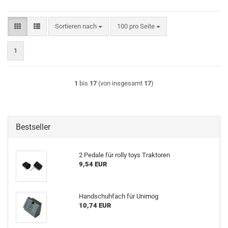
Sortieren nach
pro Seite
Sortieren nach
100 pro Seite
1
1
bis
17
(von insgesamt
17
)
Bestseller
2 Pedale für rolly toys Traktoren
9,54 EUR
Handschuhfach für Unimog
10,74 EUR