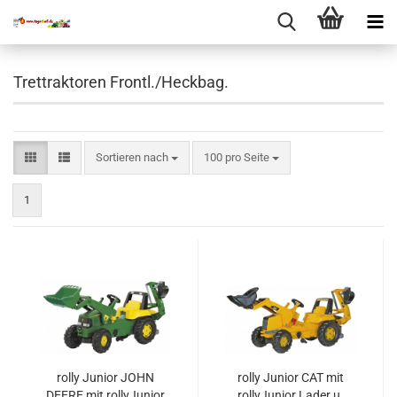
Trettraktoren Frontl./Heckbag.
Sortieren nach
pro Seite
Sortieren nach
100 pro Seite
1
rolly Junior JOHN
rolly Junior CAT mit
DEERE mit rollyJunior
rollyJunior Lader u.