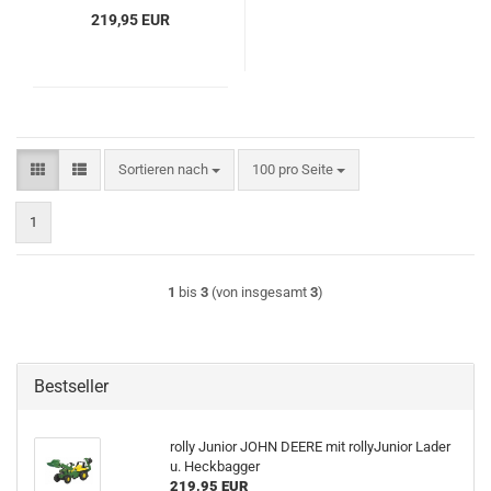
219,95 EUR
Sortieren nach
pro Seite
Sortieren nach
100 pro Seite
1
1
bis
3
(von insgesamt
3
)
Bestseller
rolly Junior JOHN DEERE mit rollyJunior Lader
u. Heckbagger
219,95 EUR