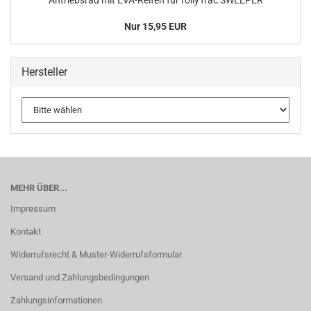
Antriebsrad mit EVA-Reifen für rollyTrac SWEEPER
Nur 15,95 EUR
Hersteller
MEHR ÜBER...
Impressum
Kontakt
Widerrufsrecht & Muster-Widerrufsformular
Versand und Zahlungsbedingungen
Zahlungsinformationen