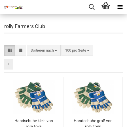
rolly Farmers Club
Sortieren nach
pro Seite
Sortieren nach
100 pro Seite
1
Handschuhe klein von
Handschuhe groß von
rolly toys
rolly toys