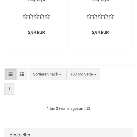
5,94 EUR
5,94 EUR
Sortieren nach
pro Seite
Sortieren nach
100 pro Seite
1
1
bis
2
(von insgesamt
2
)
Bestseller