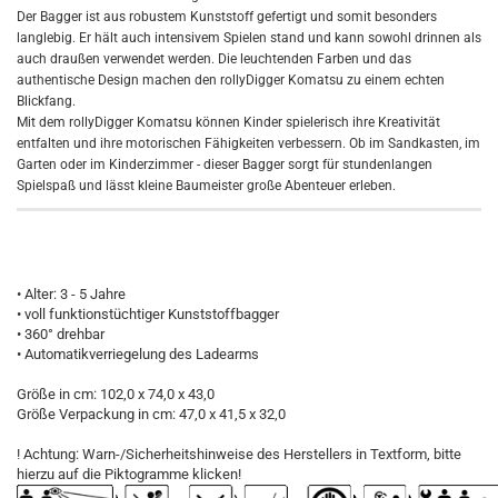
Der Bagger ist aus robustem Kunststoff gefertigt und somit besonders
langlebig. Er hält auch intensivem Spielen stand und kann sowohl drinnen als
auch draußen verwendet werden. Die leuchtenden Farben und das
authentische Design machen den rollyDigger Komatsu zu einem echten
Blickfang.
Mit dem rollyDigger Komatsu können Kinder spielerisch ihre Kreativität
entfalten und ihre motorischen Fähigkeiten verbessern. Ob im Sandkasten, im
Garten oder im Kinderzimmer - dieser Bagger sorgt für stundenlangen
Spielspaß und lässt kleine Baumeister große Abenteuer erleben.
• Alter: 3 - 5 Jahre
• voll funktionstüchtiger Kunststoffbagger
• 360° drehbar
• Automatikverriegelung des Ladearms
Größe in cm: 102,0 x 74,0 x 43,0
Größe Verpackung in cm: 47,0 x 41,5 x 32,0
! Achtung: Warn-/Sicherheitshinweise des Herstellers in Textform, bitte
hierzu auf die Piktogramme klicken!