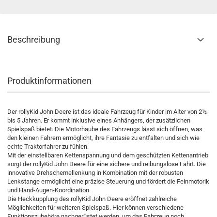
Beschreibung
Produktinformationen
Der rollyKid John Deere ist das ideale Fahrzeug für Kinder im Alter von 2½
bis 5 Jahren. Er kommt inklusive eines Anhängers, der zusätzlichen
Spielspaß bietet. Die Motorhaube des Fahrzeugs lässt sich öffnen, was
den kleinen Fahrern ermöglicht, ihre Fantasie zu entfalten und sich wie
echte Traktorfahrer zu fühlen.
Mit der einstellbaren Kettenspannung und dem geschützten Kettenantrieb
sorgt der rollyKid John Deere für eine sichere und reibungslose Fahrt. Die
innovative Drehschemellenkung in Kombination mit der robusten
Lenkstange ermöglicht eine präzise Steuerung und fördert die Feinmotorik
und Hand-Augen-Koordination.
Die Heckkupplung des rollyKid John Deere eröffnet zahlreiche
Möglichkeiten für weiteren Spielspaß. Hier können verschiedene
Funktionszubehöre nachgerüstet werden, um das Fahrzeug noch