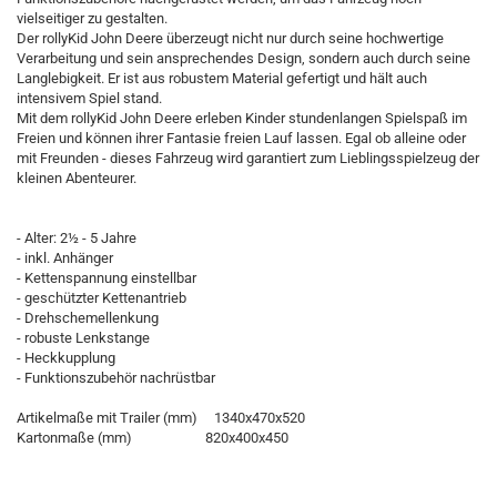
vielseitiger zu gestalten.
Der rollyKid John Deere überzeugt nicht nur durch seine hochwertige
Verarbeitung und sein ansprechendes Design, sondern auch durch seine
Langlebigkeit. Er ist aus robustem Material gefertigt und hält auch
intensivem Spiel stand.
Mit dem rollyKid John Deere erleben Kinder stundenlangen Spielspaß im
Freien und können ihrer Fantasie freien Lauf lassen. Egal ob alleine oder
mit Freunden - dieses Fahrzeug wird garantiert zum Lieblingsspielzeug der
kleinen Abenteurer.
- Alter: 2½ - 5 Jahre
- inkl. Anhänger
- Kettenspannung einstellbar
- geschützter Kettenantrieb
- Drehschemellenkung
- robuste Lenkstange
- Heckkupplung
- Funktionszubehör nachrüstbar
Artikelmaße mit Trailer (mm) 1340x470x520
Kartonmaße (mm) 820x400x450