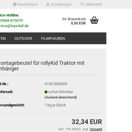
Deutschland
Kundenlogin
Merkzettel
ice-Hotline:
Ihr Warenkorb
0)9568-879079
0,00 EUR
rvice@toys4all.de
TEN
OUTDOOR
FILMFIGUREN
ontagebeutel für rollyKid Traktor mit
nhänger
t.Nr.:
41301800000
eferzeit:
sofort lieferbar
(Ausland abweichend)
rsandgewicht:
1
kg je Stück
32,34 EUR
inkl. 19% MwSt. zzgl.
Versand