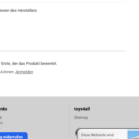
ionen des Herstellers
Erste, der das Produkt bewertet.
 können.
Anmelden
inks
toys4all
b
Sitemap
to
e
g widerrufen