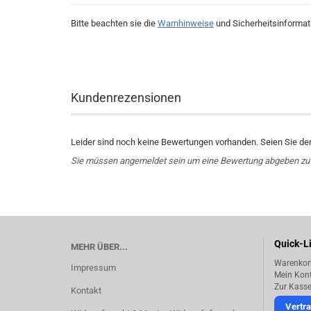
Bitte beachten sie die
Warnhinweise
und Sicherheitsinformat
Kundenrezensionen
Leider sind noch keine Bewertungen vorhanden. Seien Sie der 
Sie müssen angemeldet sein um eine Bewertung abgeben zu
Quick-L
MEHR ÜBER...
Warenkor
Impressum
Mein Kon
Zur Kass
Kontakt
Vertra