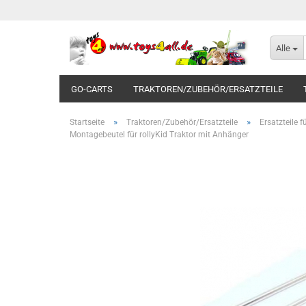
Alle
GO-CARTS
TRAKTOREN/ZUBEHÖR/ERSATZTEILE
»
»
Startseite
Traktoren/Zubehör/Ersatzteile
Ersatzteile 
Montagebeutel für rollyKid Traktor mit Anhänger