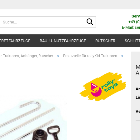
Serv
Suche...
+49 (
E-Mail: se
TRETFAHRZEUGE
BAU- U. NUTZFAHRZEUGE
RUTSCHER
SCHLIT
»
»
für Traktoren, Anhänger, Rutscher
Ersatzteile für rollyKid Traktoren
M
A
Ar
Li
Ve