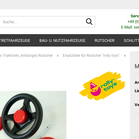
Serv
Suche...
+49 (
E-Mail: se
TRETFAHRZEUGE
BAU- U. NUTZFAHRZEUGE
RUTSCHER
SCHLIT
»
»
für Traktoren, Anhänger, Rutscher
Ersatzteile für Rutscher "rolly toys"
M
Ar
Li
Ve