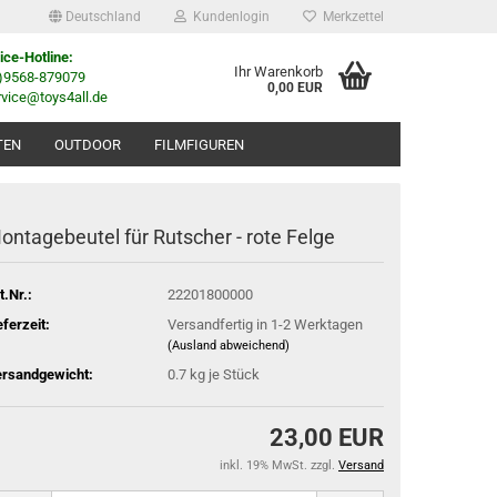
Deutschland
Kundenlogin
Merkzettel
ice-Hotline:
Ihr Warenkorb
0)9568-879079
0,00 EUR
rvice@toys4all.de
TEN
OUTDOOR
FILMFIGUREN
ontagebeutel für Rutscher - rote Felge
t.Nr.:
22201800000
eferzeit:
Versandfertig in 1-2 Werktagen
(Ausland abweichend)
rsandgewicht:
0.7
kg je Stück
23,00 EUR
inkl. 19% MwSt. zzgl.
Versand