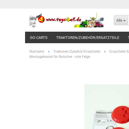
Alle
GO-CARTS
TRAKTOREN/ZUBEHÖR/ERSATZTEILE
»
»
Startseite
Traktoren/Zubehör/Ersatzteile
Ersatzteile 
Montagebeutel für Rutscher - rote Felge