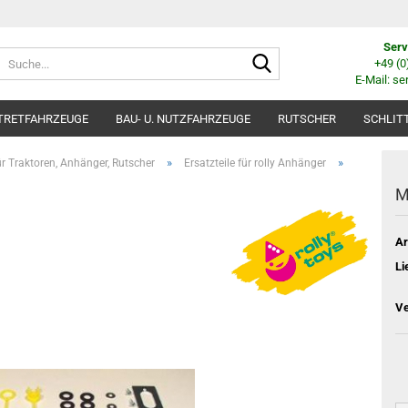
Serv
Suche...
+49 (
E-Mail: se
TRETFAHRZEUGE
BAU- U. NUTZFAHRZEUGE
RUTSCHER
SCHLIT
»
»
für Traktoren, Anhänger, Rutscher
Ersatzteile für rolly Anhänger
M
Ar
Li
Ve