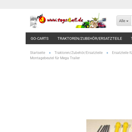
Alle
GO-CARTS
TRAKTOREN/ZUBEHÖR/ERSATZTEILE
»
»
Startseite
Traktoren/Zubehör/Ersatzteile
Ersatzteile 
Montagebeutel für Mega Trailer