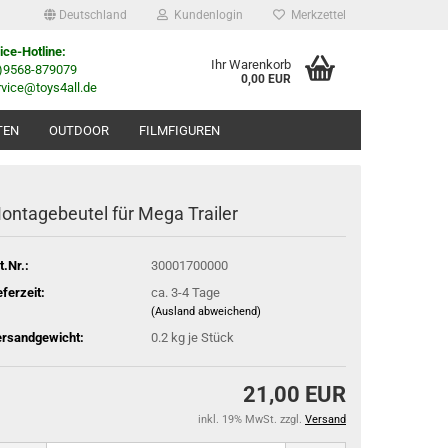
Deutschland
Kundenlogin
Merkzettel
ice-Hotline:
Ihr Warenkorb
0)9568-879079
0,00 EUR
rvice@toys4all.de
TEN
OUTDOOR
FILMFIGUREN
ontagebeutel für Mega Trailer
t.Nr.:
30001700000
eferzeit:
ca. 3-4 Tage
(Ausland abweichend)
rsandgewicht:
0.2
kg je Stück
21,00 EUR
inkl. 19% MwSt. zzgl.
Versand