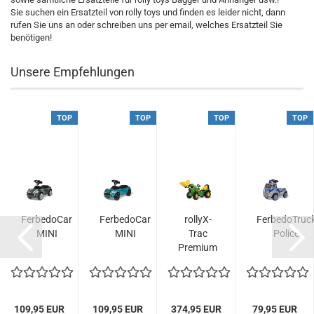
Sie suchen ein Ersatzteil von rolly toys und finden es leider nicht, dann
rufen Sie uns an oder schreiben uns per email, welches Ersatzteil Sie
benötigen!
Unsere Empfehlungen
TOP
TOP
TOP
TOP
FerbedoCar
FerbedoCar
rollyX-
FerbedoTruc
E
MINI
MINI
Trac
Police
Premium
d
John
Deere
8400R
inkl....
109,95 EUR
109,95 EUR
374,95 EUR
79,95 EUR