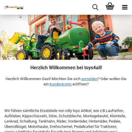
Herzlich Willkommen bei toys4all!
Herzlich Willkommen
Gast!
Möchten Sie sich
anmelden
? Oder wollen Sie
ein
Kundenkonto
eröffnen?
Wir führen sämtliche Ersatzteile von rolly toys Artikel, wie z.B.Laufreifen,
Aufkleber, Kippschüsseln, Sitze, Schutzbleche, Montagebeutel, Kleinteile,
Lenkrad, Schaltung, Tankhahn, Räder, Vorderräder, Hinterräder, Pedale,
Überrollbügel, Motorhaube, Drehschemel, Pedalkurbel für Traktoren,
sowie sämtliche Ersatzteile für rolly toys Bagger und Anhänger usw.!